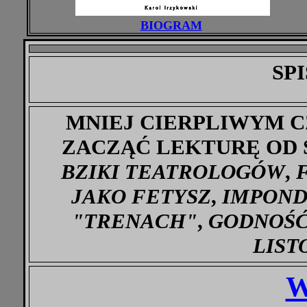
BIOGRAM
SPI
MNIEJ CIERPLIWYM 
ZACZĄĆ LEKTURĘ OD
BZIKI TEATROLOGÓW
,
JAKO FETYSZ
,
IMPOND
"TRENACH"
,
GODNOŚĆ
LIST
W