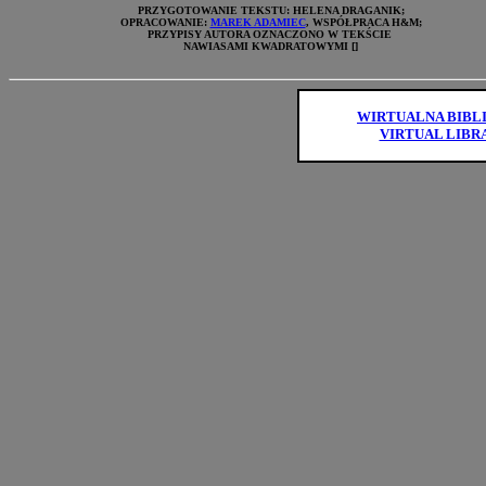
PRZYGOTOWANIE TEKSTU: HELENA DRAGANIK;
OPRACOWANIE:
MAREK ADAMIEC
, WSPÓŁPRACA H&M;
PRZYPISY AUTORA OZNACZONO W TEKŚCIE
NAWIASAMI KWADRATOWYMI []
WIRTUALNA BIBL
VIRTUAL LIBR