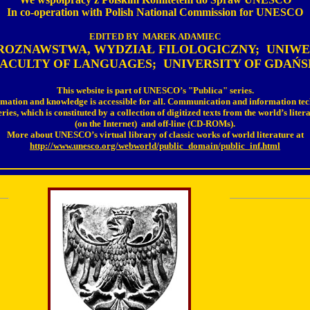
In co-operation with Polish National Commission for UNESCO
EDITED BY MAREK ADAMIEC
ROZNAWSTWA, WYDZIAŁ FILOLOGICZNY; UNIWE
FACULTY OF LANGUAGES; UNIVERSITY OF GDAŃS
This website is part of UNESCO’s "Publica" series.
ion and knowledge is accessible for all. Communication and information technol
ies, which is constituted by a collection of digitized texts from the world’s lite
(on the Internet) and off-line (CD-ROMs).
More about UNESCO’s virtual library of classic works of world literature at
http://www.unesco.org/webworld/public_domain/public_inf.html