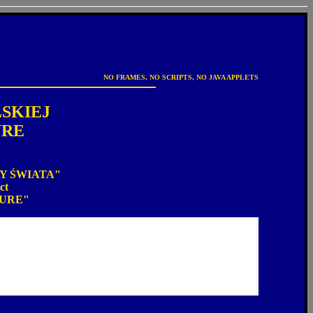
NO FRAMES, NO SCRIPTS, NO JAVA APPLETS
SKIEJ
URE
Y ŚWIATA"
ct
TURE"