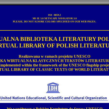
IS0 - 8859-2
MS IE 3.0 NETSCAPE NAVIGATOR 3.0
PLEASE, DO NOT IGNORE COLORS SPECIFIED ON OUR WEB PAGES.
UALNA BIBLIOTEKA LITERATURY POL
RTUAL LIBRARY OF POLISH LITERAT
Realizowana w ramach projektu UNESCO
EKA WIRTUALNA KLASYCZNYCH TEKSTÓW LITERATUR
mplemented within the framework of the UNESCO flagship proje
TUAL LIBRARY OF CLASSIC TEXTS OF WORLD LITERA
We współpracy z Polskim Komitetem do Spraw UNESCO