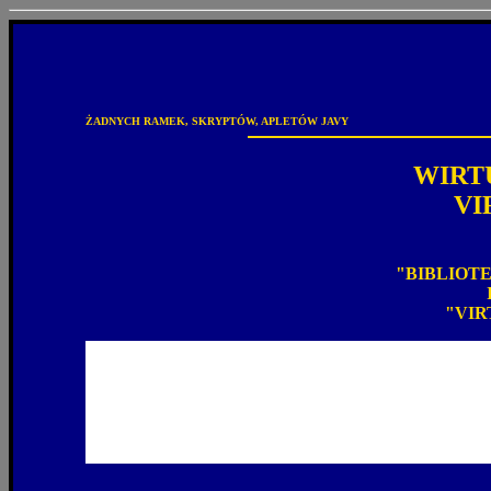
ŻADNYCH RAMEK, SKRYPTÓW, APLETÓW JAVY
WIRT
VI
"BIBLIOT
I
"VIR