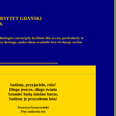
RSYTET GDAŃSKI
K
ogies can largely facilitate this access, particularly to
rary heritage, makes them available free-of-charge on-line
Sadźmy, przyjacielu, róże!
Długo jeszcze, długo światu
Szumieć będą śnieżne burze,
Sadźmy je przyszłemu latu!
Seweryn Goszczyński
Przy sadzeniu róż