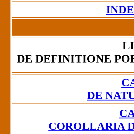
IND
L
DE DEFINITIONE PO
CA
DE NAT
CA
COROLLARIA D