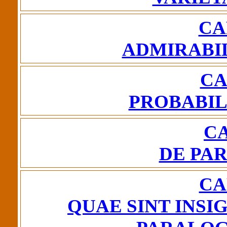
CA
ADMIRABI
CA
PROBABIL
CA
DE PA
CA
QUAE SINT INSI