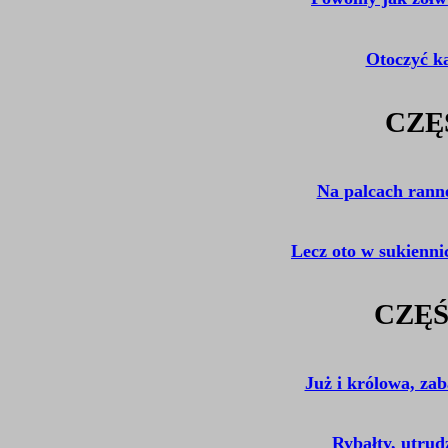
Otoczyć ka
CZĘ
Na palcach ranne
Lecz oto w sukienni
CZĘŚ
Już i królowa, za
Rybałty, utrud