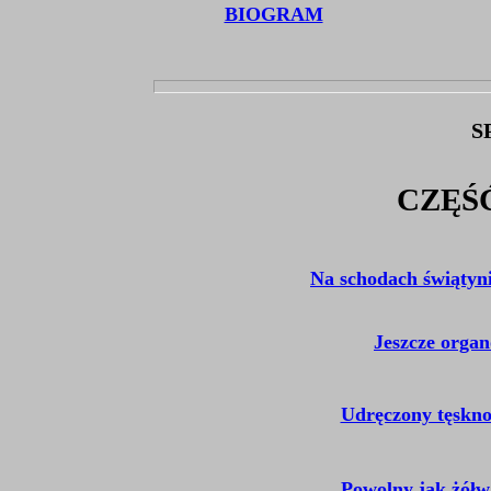
BIOGRAM
S
CZĘŚ
Na schodach świątyn
Jeszcze organ
Udręczony tęskno
Powolny jak żółw 