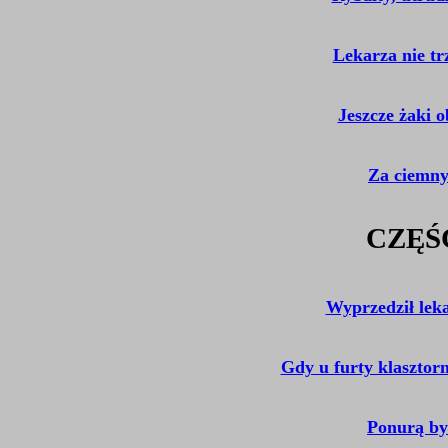
Lekarza nie tr
Jeszcze żaki o
Za ciemny
CZĘŚ
Wyprzedził lek
Gdy u furty klasztorn
Ponurą by