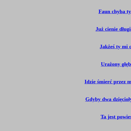
Faun chyba ty
Już cienie dług
Jakżeś ty mi 
Urażony głęb
Idzie śmierć przez 
Gdyby dwa dzięcioł
Ta jest powie