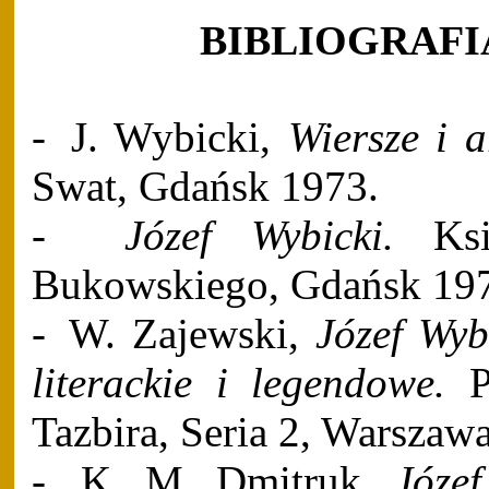
BIBLIOGRAFI
-
J. Wybicki,
Wiersze i a
Swat, Gdańsk 1973.
-
Józef Wybicki.
Ks
Bukowskiego, Gdańsk 19
-
W. Zajewski,
Józef Wyb
literackie i legendowe.
P
Tazbira, Seria 2, Warszaw
-
K. M. Dmitruk,
Józe