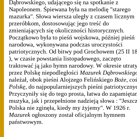
Dąbrowskiego, udającego się na spotkanie z
Napoleonem. Śpiewana była na melodię "starego
mazurka". Słowa wiersza uległy z czasem licznym
przeróbkom, dostosowując jego treść do
zmieniających się okoliczności historycznych.
Początkowo była to pieśń wojskowa, później pieśń
narodowa, wykonywana podczas uroczystości
patriotycznych. Od bitwy pod Grochowem (25 II 1
), w czasie powstania listopadowego, zaczęto
traktować ją jako hymn narodowy. W okresie utrat
przez Polskę niepodległości
Mazurek Dąbrowskieg
należał, obok pieśni Alojzego Felińskiego
Boże, co
Polskę
, do najpopularniejszych pieśni patriotyczny
Przyczyniły się do tego prosta, łatwa do zapamięta
muzyka, jak i przepełnione nadzieją słowa : "Jeszc
Polska nie zginęła, kiedy my żyjemy". W 1926 r.
Mazurek
ogłoszony został oficjalnym hymnem
państwowym.