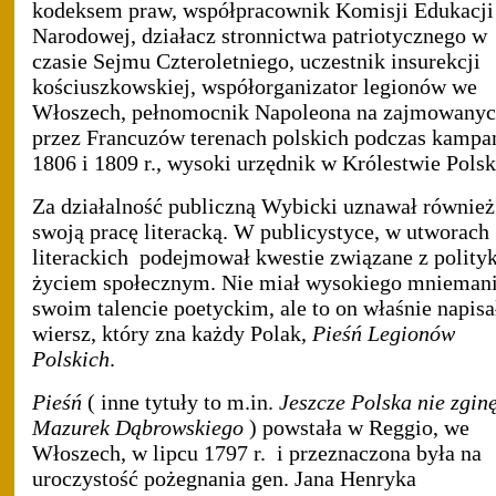
kodeksem praw, współpracownik Komisji Edukacji
Narodowej, działacz stronnictwa patriotycznego w
czasie Sejmu Czteroletniego, uczestnik insurekcji
kościuszkowskiej, współorganizator legionów we
Włoszech, pełnomocnik Napoleona na zajmowany
przez Francuzów terenach polskich podczas kampa
1806 i 1809 r., wysoki urzędnik w Królestwie Pols
Za działalność publiczną Wybicki uznawał również
swoją pracę literacką. W publicystyce, w utworach
literackich
podejmował kwestie związane z polityk
życiem społecznym. Nie miał wysokiego mniemani
swoim talencie poetyckim, ale to on właśnie napisa
wiersz, który zna każdy Polak,
Pieśń Legionów
Polskich
.
Pieśń
( inne tytuły to m.in.
Jeszcze Polska nie zgin
Mazurek Dąbrowskiego
) powstała w Reggio, we
Włoszech, w lipcu 1797 r.
i przeznaczona była na
uroczystość pożegnania gen. Jana Henryka