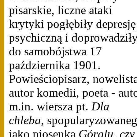
pisarskie, liczne ataki
krytyki pogłębiły depresję
psychiczną i doprowadził
do samobójstwa 17
października 1901.
Powieściopisarz, nowelista
autor komedii, poeta - aut
m.in. wiersza pt.
Dla
chleba
, spopularyzowane
jako piosenka
Góralu, czy 