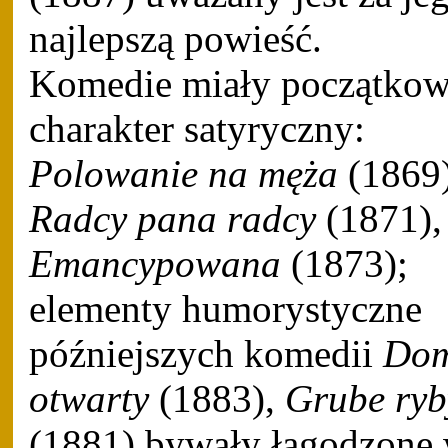
najlepszą powieść.
Komedie miały początko
charakter satyryczny:
Polowanie na męża
(1869)
Radcy pana radcy
(1871),
Emancypowana
(1873);
elementy humorystyczne
późniejszych komedii
Do
otwarty
(1883),
Grube ryb
(1881) bywały łagodzone