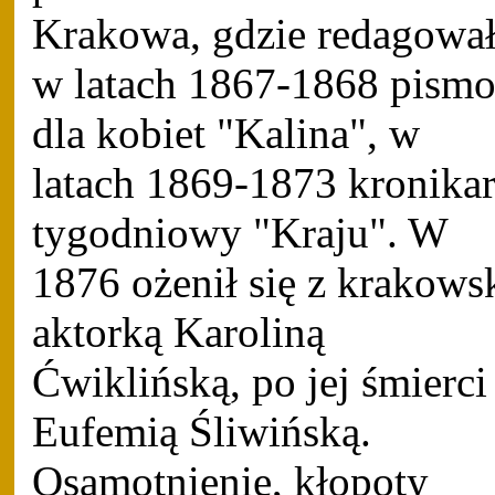
Krakowa, gdzie redagowa
w latach 1867-1868 pism
dla kobiet "Kalina", w
latach 1869-1873 kronika
tygodniowy "Kraju". W
1876 ożenił się z krakows
aktorką Karoliną
Ćwiklińską, po jej śmierci
Eufemią Śliwińską.
Osamotnienie, kłopoty