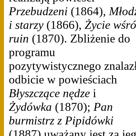
Przebudzeni
(1864),
Młod
i starzy
(1866),
Życie wśr
ruin
(1870). Zbliżenie do
programu
pozytywistycznego znalaz
odbicie w powieściach
Błyszczące nędze
i
Żydówka
(1870);
Pan
burmistrz z Pipidówki
(1887) uważany jest za je