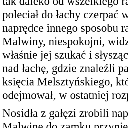
tak daleko od wszelkiego r
poleciał do łachy czerpać 
naprędce innego sposobu ra
Malwiny, niespokojni, widzą
właśnie jej szukać i słyszą
nad łachę, gdzie znaleźli p
księcia Melsztyńskiego, k
odejmował, w ostatniej roz
Nosidła z gałęzi zrobili n
Malwinę do zamku przynieś