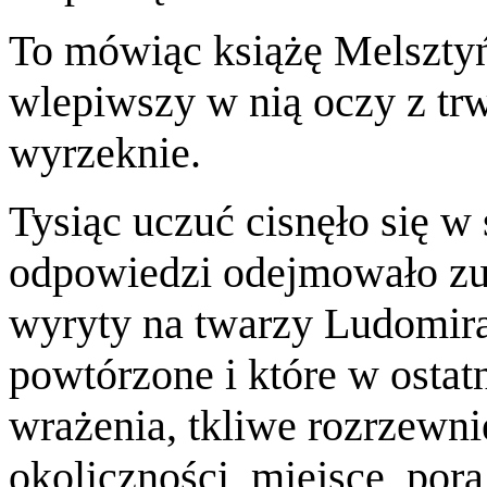
To mówiąc książę Melsztyń
wlepiwszy w nią oczy z tr
wyrzeknie.
Tysiąc uczuć cisnęło się w
odpowiedzi odejmowało zup
wyryty na twarzy Ludomira,
powtórzone i które w ostatn
wrażenia, tkliwe rozrzewni
okoliczności, miejsce, por