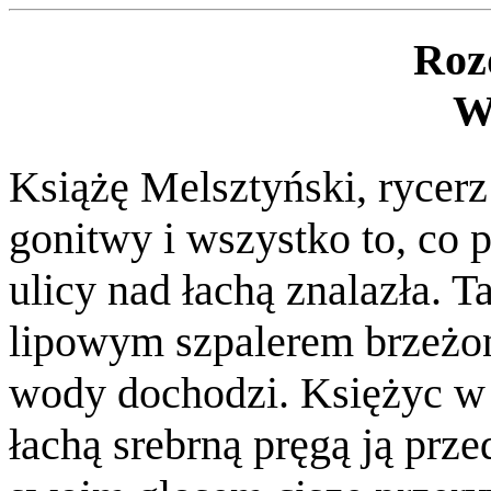
Roz
W
Książę Melsztyński, rycerz 
gonitwy i wszystko to, co p
ulicy nad łachą znalazła. T
lipowym szpalerem brzeżon
wody dochodzi. Księżyc w
łachą srebrną pręgą ją prz