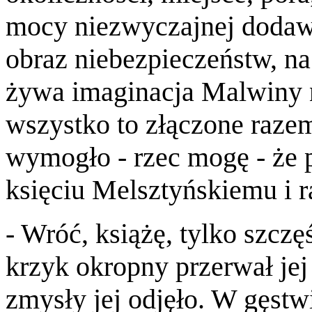
mocy niezwyczajnej dodawał
obraz niebezpieczeństw, na
żywa imaginacja Malwiny n
wszystko to złączone razem
wymogło - rzec mogę - że 
księciu Melsztyńskiemu i 
- Wróć, książę, tylko szczę
krzyk okropny przerwał je
zmysły jej odjęło. W gęstw