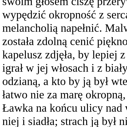
swoim głosem ciszę przery
wypędzić okropność z serc
melancholią napełnić. Malw
została zdolną cenić piękno
kapelusz zdjęła, by lepiej 
igrał w jej włosach i z bi
odzianą, a kto by ją był wt
łatwo nie za marę okropną
Ławka na końcu ulicy nad 
niej i siadła; strach ją był 