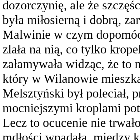
dozorczynię, ale że szczę
była miłosierną i dobrą, zar
Malwinie w czym dopomóc.
zlała na nią, co tylko krop
załamywała widząc, że to n
który w Wilanowie mieszkał
Melsztyński był poleciał, 
mocniejszymi kroplami potr
Lecz to ocucenie nie trwa
mdłości wpadała, między k