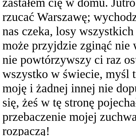
zastałem cię w domu. Jutr
rzucać Warszawę; wychodz
nas czeka, losy wszystkic
może przyjdzie zginąć nie 
nie powtórzywszy ci raz os
wszystko w świecie, myśl 
moję i żadnej innej nie do
się, żeś w tę stronę pojech
przebaczenie mojej zuchwał
rozpaczą!