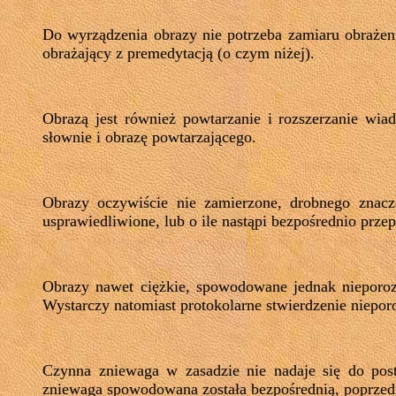
Do wyrządzenia obrazy nie potrzeba zamiaru obrażen
obrażający z premedytacją (o czym niżej).
Obrazą jest również powtarzanie i rozszerzanie wi
słownie i obrazę powtarzającego.
Obrazy oczywiście nie zamierzone, drobnego znacz
usprawiedliwione, lub o ile nastąpi bezpośrednio prze
Obrazy nawet ciężkie, spowodowane jednak nieporoz
Wystarczy natomiast protokolarne stwierdzenie niepor
Czynna zniewaga w zasadzie nie nadaje się do pos
zniewaga spowodowana została bezpośrednią, poprze