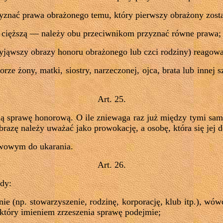
rzyznać prawa obrażonego temu, który pierwszy obrażony zosta
gą cięższą — należy obu przeciwnikom przyznać równe prawa;
yjąwszy obrazy honoru obrażonego lub czci rodziny) reagowa
rze żony, matki, siostry, narzeczonej, ojca, brata lub innej 
Art. 25.
ną sprawę honorową. O ile zniewaga raz już między tymi sa
razę należy uważać jako prowokację, a osobę, która się jej 
twowym do ukarania.
Art. 26.
dy:
nie (np. stowarzyszenie, rodzinę, korporację, klub itp.), wó
który imieniem zrzeszenia sprawę podejmie;