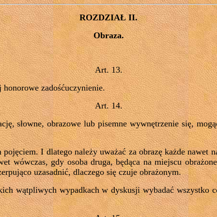
ROZDZIAŁ II.
Obraza.
Art.
13.
ej honorowe zadośćuczynienie.
Art. 14.
cję, słowne, obrazowe lub pisemne wywnętrzenie się, mogąc
pojęciem. I dlatego należy uważać za obrazę każde nawet na
et wówczas, gdy osoba druga, będąca na miejscu obrażoneg
erpująco uzasadnić, dlaczego się czuje obrażonym.
ich wątpliwych wypadkach w dyskusji wybadać wszystko co 