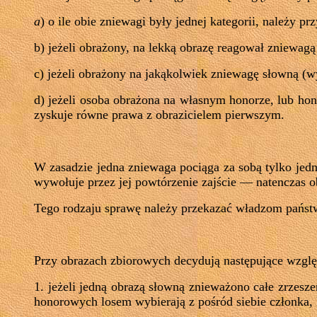
a
)
o ile obie zniewagi były jednej kategorii, należy p
b) jeżeli obrażony, na lekką obrazę reagował zniewa
c) jeżeli obrażony na jakąkolwiek zniewagę słowną (w
d) jeżeli osoba obrażona na własnym honorze, lub hono
zyskuje równe prawa z obrazicielem pierwszym.
W zasadzie jedna zniewaga pociąga za sobą tylko jed
wywołuje przez jej powtórzenie zajście — natenczas ob
Tego rodzaju sprawę należy przekazać władzom pańs
Przy obrazach zbiorowych decydują następujące wzglę
1. jeżeli jedną obrazą słowną znieważono całe zrzesze
honorowych losem wybierają z pośród siebie członka, 