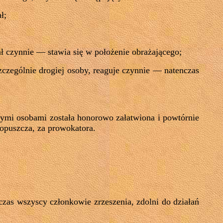
ł;
ł czynnie — stawia się w położenie obrażającego;
szczególnie drogiej osoby, reaguje czynnie — natenczas
mymi osobami została honorowo załatwiona i powtórnie
dopuszcza, za prowokatora.
wczas wszyscy członkowie zrzeszenia, zdolni do działań