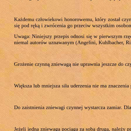
Każdemu człowiekowi honorowemu, który został czynn
się pod ręką i zwrócenia go przeciw wszystkim osobo
Uwaga: Niniejszy przepis odnosi się w pierwszym rzę
niemal autorów uznawanym (Angelini, Kuhlbacher, Rist
Grożenie czynną zniewagą nie uprawnia jeszcze do czy
Większa lub mniejsza siła uderzenia nie ma znaczenia
Do zaistnienia zniewagi czynnej wystarcza zamiar. Dla
Jeżeli jedna zniewaga pociąga za sobą drugą, należy p