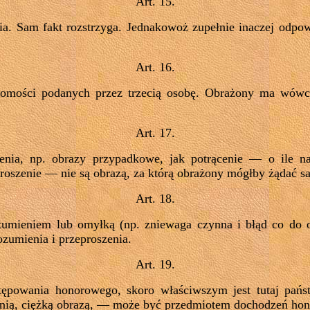
Art. 15.
ia. Sam fakt rozstrzyga. Jednakowoż zupełnie inaczej odpow
Art. 16.
adomości podanych przez trzecią osobę. Obrażony ma wów
Art. 17.
enia, np. obrazy przypadkowe, jak potrącenie — o ile na
proszenie — nie są obrazą, za którą obrażony mógłby żądać sa
Art. 18.
umieniem lub omyłką (np. zniewaga czynna i błąd co do 
ozumienia i przeproszenia.
Art. 19.
tępowania honorowego, skoro właściwszym jest tutaj pań
dnią, ciężką obrazą, — może być przedmiotem dochodzeń ho