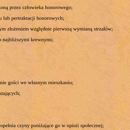
dzoną przez człowieka honorowego;
 lub pertraktacji honorowych;
szym złożeniem względnie pierwszą wymianą strzałów;
o najbliższymi krewnymi;
anie gości we własnym mieszkaniu;
stających;
popełnia czyny poniżające go w opinii społecznej;