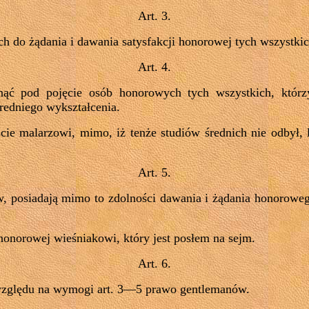
Art. 3.
ch do żądania i dawania satysfakcji honorowej tych wszystkic
Art. 4.
ąć pod pojęcie osób honorowych tych wszystkich, którz
średniego wykształcenia.
ie malarzowi, mimo, iż tenże studiów średnich nie odbył, l
Art. 5.
w, posiadają mimo to zdolności dawania i żądania honoroweg
 honorowej wieśniakowi, który jest posłem na sejm.
Art. 6.
 względu na wymogi art. 3—5 prawo gentlemanów.