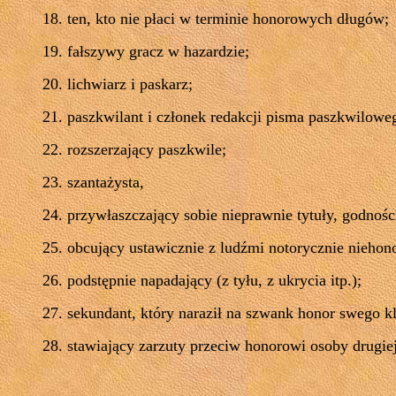
18. ten, kto nie płaci w terminie honorowych długów;
19. fałszywy gracz w hazardzie;
20. lichwiarz i paskarz;
21. paszkwilant i członek redakcji pisma paszkwilowe
22. rozszerzający paszkwile;
23. szantażysta,
24. przywłaszczający sobie nieprawnie
tytuły,
godnośc
25. obcujący ustawicznie z ludźmi notorycznie nieho
26. podstępnie napadający (z tyłu, z ukrycia itp.);
27. sekundant, który naraził na szwank honor swego kl
28. stawiający zarzuty przeciw honorowi osoby drugie