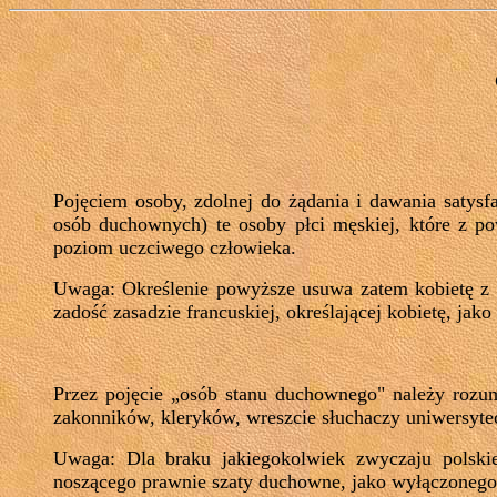
Pojęciem osoby, zdolnej do żądania i dawania satys
osób duchownych) te osoby płci męskiej, które z po
poziom uczciwego człowieka.
Uwaga: Określenie powyższe usuwa zatem kobietę z 
zadość zasadzie francuskiej, określającej kobietę, jako
Przez pojęcie „osób stanu duchownego" należy rozumi
zakonników, kleryków, wreszcie słuchaczy uniwersyte
Uwaga: Dla braku jakiegokolwiek zwyczaju polskie
noszącego prawnie szaty duchowne, jako wyłączonego