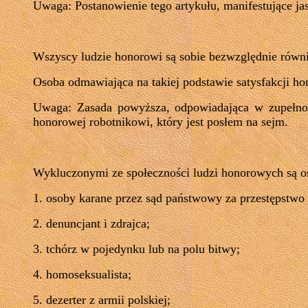
Uwaga: Postanowienie tego artykułu, manifestujące jas
Wszyscy ludzie honorowi są sobie bezwzględnie równi
Osoba odmawiająca na takiej podstawie satysfakcji ho
Uwaga: Zasada powyższa, odpowiadająca w zupełnośc
honorowej robotnikowi, który jest posłem na sejm.
Wykluczonymi ze społeczności ludzi honorowych są os
1. osoby karane przez sąd państwowy za przestępstwo
2. denuncjant i zdrajca;
3. tchórz w pojedynku lub na polu bitwy;
4. homoseksualista;
5. dezerter z armii polskiej;