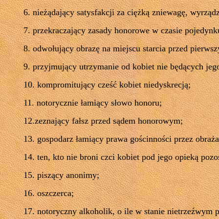
6. nieżądający satysfakcji za ciężką zniewagę, wyrzą
7. przekraczający zasady honorowe w czasie pojedynku
8. odwołujący obrazę na miejscu starcia przed pierw
9. przyjmujący utrzymanie od kobiet nie będących jeg
10. kompromitujący cześć kobiet niedyskrecją;
11. notorycznie łamiący słowo honoru;
12.zeznający fałsz przed sądem honorowym;
13. gospodarz łamiący prawa gościnności przez obraż
14. ten, kto nie broni czci kobiet pod jego opieką pozo
15. piszący anonimy;
16. oszczerca;
17. notoryczny alkoholik, o ile w stanie nietrzeźwym 