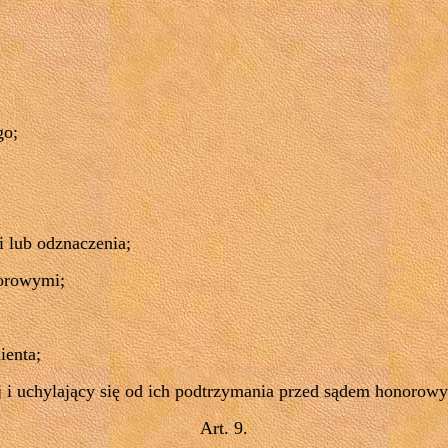
go;
i lub odznaczenia;
norowymi;
ienta;
j i uchylający się od ich podtrzymania przed sądem honorow
Art. 9.