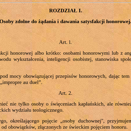
ROZDZIAŁ I.
Osoby zdolne do żądania i dawania satysfakcji honorowej
Art. l.
fakcji honorowej albo krótko: osobami honorowymi lub z a
wodu wykształcenia, inteligencji osobistej, stanowiska spo
pod mocy obowiązującej przepisów honorowych, dając tem 
 „impropre au duel”.
Art. 2.
eć nie tylko osoby o święceniach kapłańskich, ale również
ckich wydziału teologicznego.
go, określającego pojęcie „osoby duchownej", przyjmujem
 od obowiązków, złączonych ze świeckim pojęciem honoru.