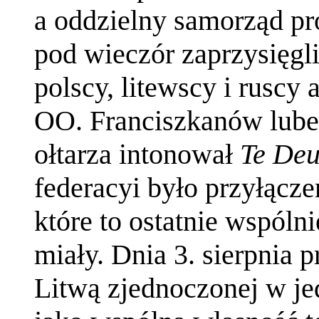
a oddzielny samorząd pr
pod wieczór zaprzysięgli
polscy, litewscy i ruscy 
OO. Franciszkanów lubel
ołtarza intonował
Te De
federacyi było przyłączen
które to ostatnie wspóln
miały. Dnia 3. sierpnia p
Litwą zjednoczonej w jed