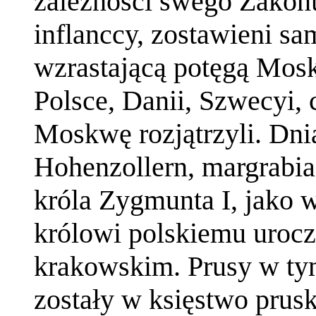
zależności swego Zako
inflanccy, zostawieni s
wzrastającą potęgą Mos
Polsce, Danii, Szwecyi, 
Moskwę rozjątrzyli. Dnia
Hohenzollern, margrabia 
króla Zygmunta I, jako w
królowi polskiemu urocz
krakowskim. Prusy w ty
zostały w księstwo prusk