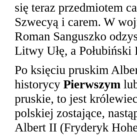
się teraz przedmiotem c
Szwecyą i carem. W woj
Roman Sanguszko odzysk
Litwy Ułę, a Połubiński 
Po księciu pruskim Albe
historycy
Pierwszym
lu
pruskie, to jest królewi
polskiej zostające, nastą
Albert II (Fryderyk Hoh