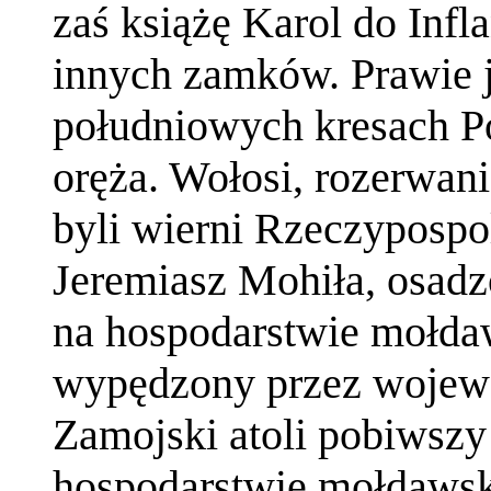
zaś książę Karol do Infla
innych zamków. Prawie j
południowych kresach Po
oręża. Wołosi, rozerwani
byli wierni Rzeczypospol
Jeremiasz Mohiła, osad
na hospodarstwie mołda
wypędzony przez wojew
Zamojski atoli pobiwszy
hospodarstwie mołdawsk