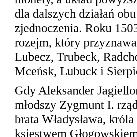
dla dalszych działań ob
zjednoczenia. Roku 1503
rozejm, który przyznawa
Lubecz, Trubeck, Radcho
Mceńsk, Lubuck i Sierpi
Gdy Aleksander Jagiello
młodszy Zygmunt I. rząd
brata Władysława, króla 
księstwem Głogowskiem. 