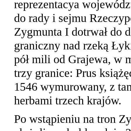
reprezentacya wojewód
do rady i sejmu Rzeczypo
Zygmunta I dotrwał do d
graniczny nad rzeką Ły
pół mili od Grajewa, w m
trzy granice: Prus książ
1546 wymurowany, z ta
herbami trzech krajów.
Po wstąpieniu na tron Z