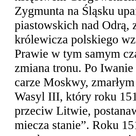
Zygmunta na Śląsku upam
piastowskich nad Odrą,
królewicza polskiego w
Prawie w tym samym cza
zmiana tronu. Po Iwanie
carze Moskwy, zmarłym r
Wasyl III, który roku 15
przeciw Litwie, postanaw
miecza stanie”. Roku 1