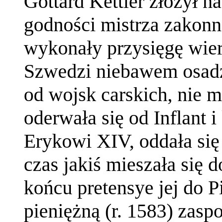
Gottard Kettler złożył n
godności mistrza zakonne
wykonały przysięgę wier
Szwedzi niebawem osadzi
od wojsk carskich, nie m
oderwała się od Inflant 
Erykowi XIV, oddała się
czas jakiś mieszała się 
końcu pretensye jej do Pi
pieniężną (r. 1583) zaspo