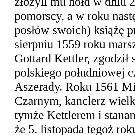
złożyli mu hołd w dniu 2
pomorscy, a w roku nast
posłów swoich) książę p
sierpniu 1559 roku mars
Gottard Kettler, zgodził 
polskiego południowej cz
Aszerady. Roku 1561 Mi
Czarnym, kanclerz wielki
tymże Kettlerem i stanam
że 5. listopada tegoż r