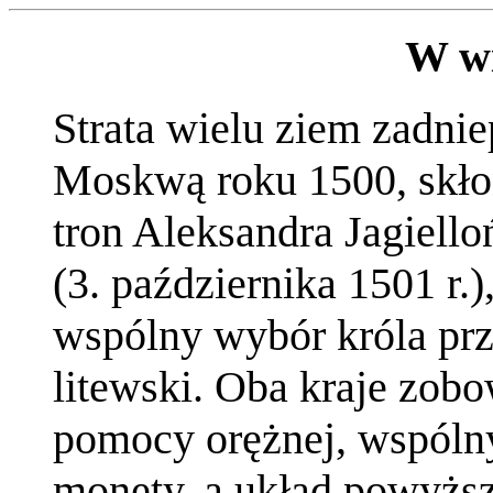
W w
Strata wielu ziem zadni
Moskwą roku 1500, skłon
tron Aleksandra Jagiell
(3. października 1501 r.)
wspólny wybór króla prze
litewski. Oba kraje zob
pomocy orężnej, wspólny
monety, a układ powyższ