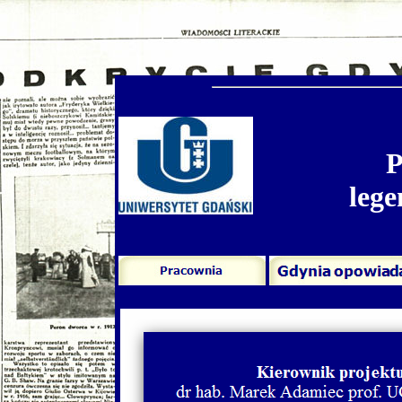
P
lege