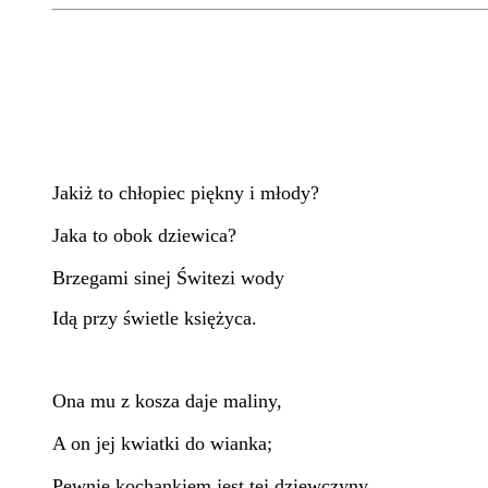
Jakiż to chłopiec piękny i młody?
Jaka to obok dziewica?
Brzegami sinej Świtezi wody
Idą przy świetle księżyca.
Ona mu z kosza daje maliny,
A on jej kwiatki do wianka;
Pewnie kochankiem jest tej dziewczyny,