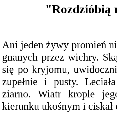
"Rozdzióbią 
Ani jeden żywy promień ni
gnanych przez wichry. Sk
się po kryjomu, uwidocznia
zupełnie i pusty. Leciał
ziarno. Wiatr krople je
kierunku ukośnym i ciskał 