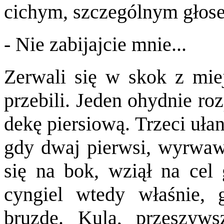
cichym, szczególnym gło
- Nie zabijajcie mnie...
Zerwali się w skok z mi
przebili. Jeden ohydnie ro
dekę piersiową. Trzeci uła
gdy dwaj pierwsi, wyrwaws
się na bok, wziął na cel
cyngiel wtedy właśnie, 
bruzdę. Kula, przeszyws