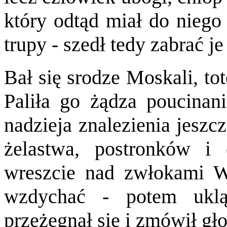
który odtąd miał do niego 
trupy - szedł tedy zabrać je
Bał się srodze Moskali, to
Paliła go żądza poucinani
nadzieja znalezienia jeszcz
żelastwa, postronków i 
wreszcie nad zwłokami W
wzdychać - potem ukląk
przeżegnał się i zmówił gło