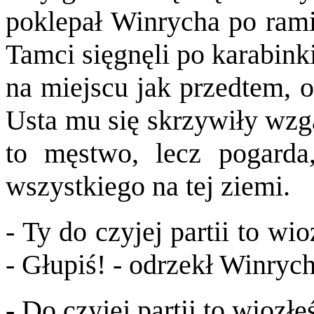
poklepał Winrycha po rami
Tamci sięgnęli po karabink
na miejscu jak przedtem, 
Usta mu się skrzywiły wzga
to męstwo, lecz pogarda
wszystkiego na tej ziemi.
- Ty do czyjej partii to wi
- Głupiś! - odrzekł Winryc
- Do czyjej partii to wiozł