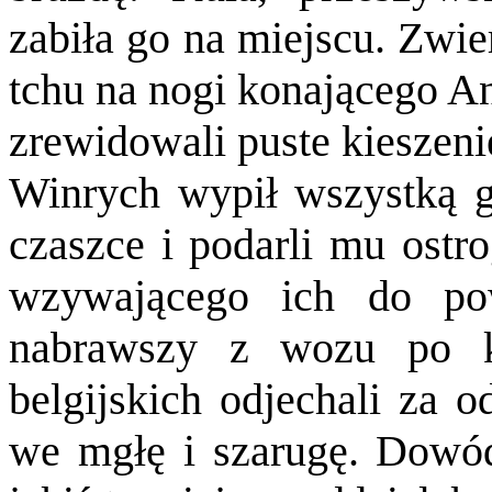
zabiła go na miejscu. Zwie
tchu na nogi konającego And
zrewidowali puste kieszeni
Winrych wypił wszystką go
czaszce i podarli mu ostro
wzywającego ich do pow
nabrawszy z wozu po k
belgijskich odjechali za o
we mgłę i szarugę. Dowód