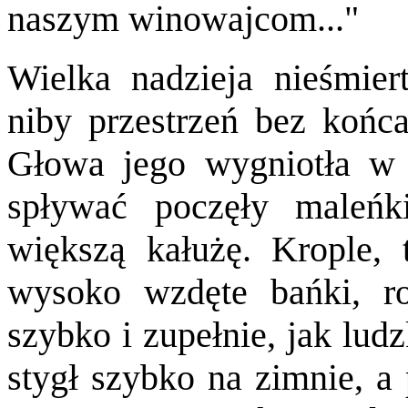
naszym winowajcom..."
Wielka nadzieja nieśmiert
niby przestrzeń bez końca
Głowa jego wygniotła w b
spływać poczęły maleńk
większą kałużę. Krople, 
wysoko wzdęte bańki, ro
szybko i zupełnie, jak lud
stygł szybko na zimnie, a 