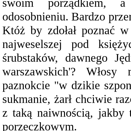
swoim porządkiem, 
odosobnieniu. Bardzo przem
Któż by zdołał poznać w 
najweselszej pod księż
śrubstaków, dawnego Jęd
warszawskich'? Włosy 
paznokcie "w dzikie szpon
sukmanie, żarł chciwie raz
z taką naiwnością, jakby
porzeczkowym.