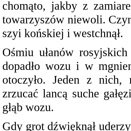
chomąto, jakby z zamiar
towarzyszów niewoli. Czyni
szyi końskiej i westchnął.
Ośmiu ułanów rosyjskich
dopadło wozu i w mgnien
otoczyło. Jeden z nich,
zrzucać lancą suche gałęz
głąb wozu.
Gdy grot dźwięknął uderzyw