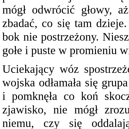
mógł odwrócić głowy, aże
zbadać, co się tam dzieje
bok nie postrzeżony. Niesz
gołe i puste w promieniu wi
Uciekający wóz spostrzeż
wojska odłamała się grupa
i pomknęła co koń skocz
zjawisko, nie mógł zroz
niemu, czy się oddalaj