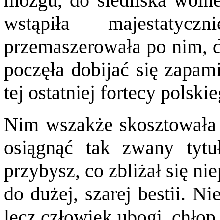
mózgu, do siedliska wolnej
wstąpiła majestaty
przemaszerowała po nim, do
poczęła dobijać się zapami
tej ostatniej fortecy polski
Nim wszakże skosztowała 
osiągnąć tak zwany tytu
przybysz, co zbliżał się n
do dużej, szarej bestii. N
lecz człowiek ubogi, chłop 