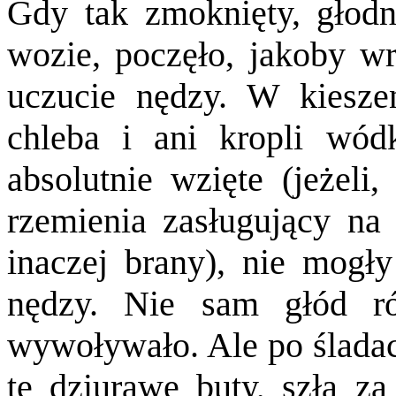
Gdy tak zmoknięty, głodn
wozie, poczęło, jakoby w
uczucie nędzy. W kiesze
chleba i ani kropli wód
absolutnie wzięte (jeżeli
rzemienia zasługujący na 
inaczej brany), nie mogł
nędzy. Nie sam głód r
wywoływało. Ale po śladac
te dziurawe buty, szła za