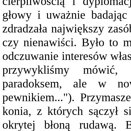
cierpliwością i dyplomacj
głowy i uważnie badając 
zdradzała największy zasób
czy nienawiści. Było to m
odczuwanie interesów własn
przywykliśmy mówić, 
paradoksem, ale w no
pewnikiem..."). Przymasz
konia, z których sączył si
okrytej błoną rudawą. B