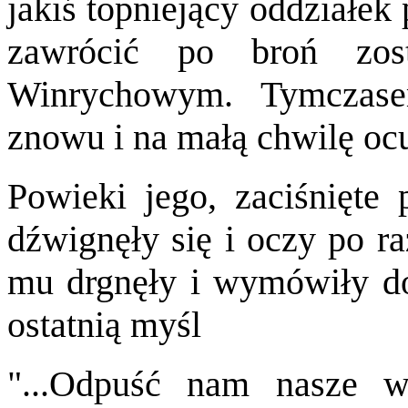
jakiś topniejący oddziałek
zawrócić po broń zo
Winrychowym. Tymczasem
znowu i na małą chwilę oc
Powieki jego, zaciśnięte 
dźwignęły się i oczy po ra
mu drgnęły i wymówiły d
ostatnią myśl
"...Odpuść nam nasze 