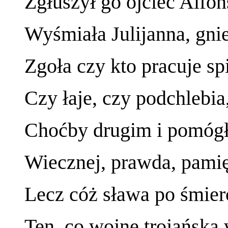
Zgłuszył go ojciec Alfo
Wyśmiała Julijanna, gnie
Zgoła czy kto pracuje sp
Czy łaje, czy podchlebia
Choćby drugim i pomógł,
Wiecznej, prawda, pamięc
Lecz cóż sława po śmierc
Ten, co wojnę trojańską 