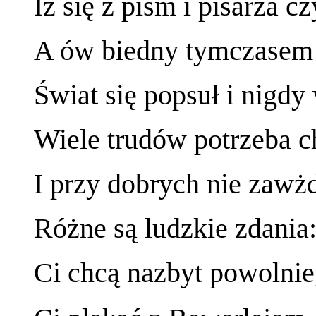
Iż się z pism i pisarza c
A ów biedny tymczasem 
Świat się popsuł i nigdy 
Wiele trudów potrzeba ch
I przy dobrych nie zawż
Różne są ludzkie zdania:
Ci chcą nazbyt powolnie