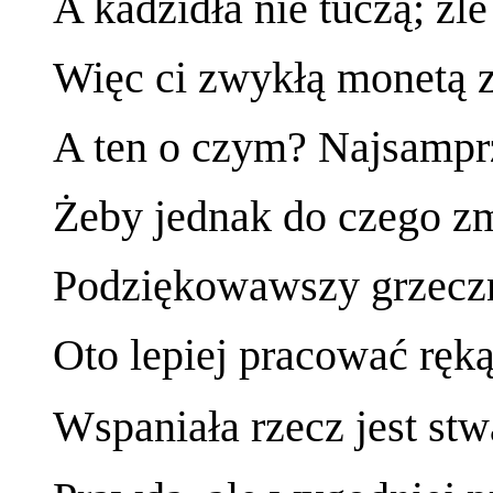
A kadzidła nie tuczą; źl
Więc ci zwykłą monetą 
A ten o czym? Najsampr
Żeby jednak do czego zm
Podziękowawszy grzeczn
Oto lepiej pracować ręką
Wspaniała rzecz jest stw