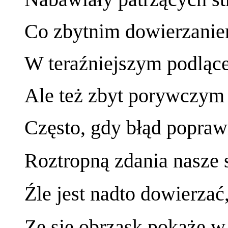
Co zbytnim dowierzaniem
W teraźniejszym podlące
Ale też zbyt porywczym 
Często, gdy błąd popraw
Roztropną zdania nasze s
Źle jest nadto dowierzać,
Ze się obrzask pokaże w