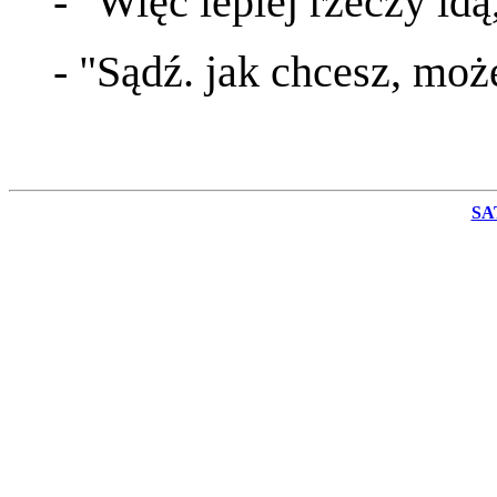
- "Więc lepiej rzeczy idą
- "Sądź. jak chcesz, może
SA