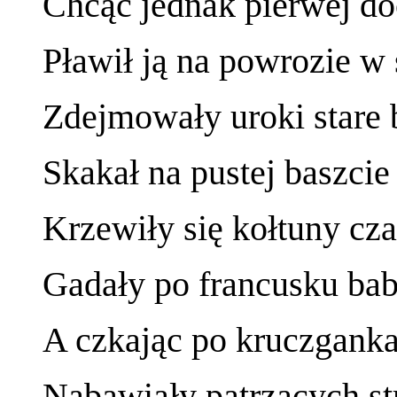
Chcąc jednak pierwej do
Pławił ją na powrozie w 
Zdejmowały uroki stare 
Skakał na pustej baszcie
Krzewiły się kołtuny cz
Gadały po francusku bab
A czkając po kruczgank
Nabawiały patrzących 