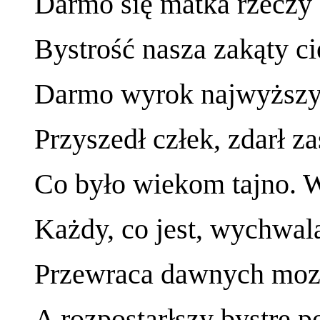
Darmo się matka rzeczy
Bystrość nasza zakąty c
Darmo wyrok najwyższy 
Przyszedł człek, zdarł za
Co było wiekom tajno. W
Każdy, co jest, wychwala
Przewraca dawnych mozół
A rozpostarłszy bystre po