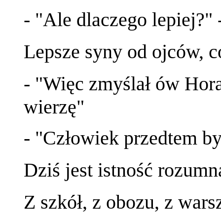
- "Ale dlaczego lepiej?" 
Lepsze syny od ojców, co
- "Więc zmyślał ów Horac
wierzę"
- "Człowiek przedtem był
Dziś jest istność rozumn
Z szkół, z obozu, z wars