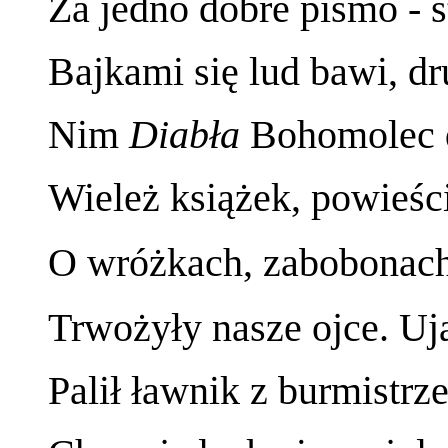
Za jedno dobre pismo - 
Bajkami się lud bawi, dr
Nim
Diab
ła
Bohomolec 
Wieleż książek, powieśc
O wróżkach, zabobonach,
Trwożyły nasze ojce. U
Palił ławnik z burmistr