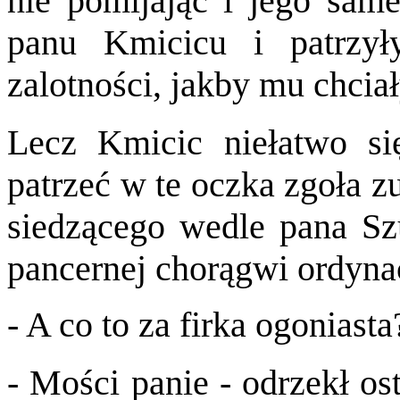
nie pomijając i jego same
panu Kmicicu i patrzy
zalotności, jakby mu chciał
Lecz Kmicic niełatwo si
patrzeć w te oczka zgoła z
siedzącego wedle pana Sz
pancernej chorągwi ordynac
- A co to za firka ogoniasta
- Mości panie - odrzekł os