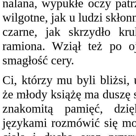
nalana, wypukłe oczy patrz
wilgotne, jak u ludzi skłon
czarne, jak skrzydło k
ramiona. Wziął też po o
smagłość cery.
Ci, którzy mu byli bliżsi,
że młody książę ma duszę s
znakomitą pamięć, dzię
językami rozmówić się moż