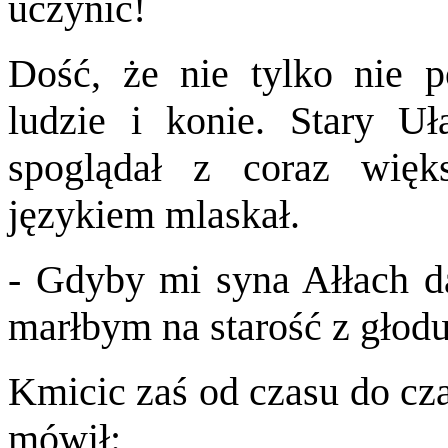
uczynić!
Dość, że nie tylko nie po
ludzie i konie. Stary Uł
spoglądał z coraz wię
językiem mlaskał.
- Gdyby mi syna Ałłach da
marłbym na starość z głodu
Kmicic zaś od czasu do cza
mówił: