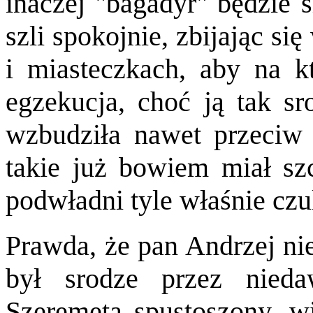
inaczej "bagadyr" będzie 
szli spokojnie, zbijając si
i miasteczkach, aby na kt
egzekucja, choć ją tak sr
wzbudziła nawet przeciw 
takie już bowiem miał sz
podwładni tyle właśnie czuli
Prawda, że pan Andrzej nie
był srodze przez nied
Szeremeta spustoszony, w