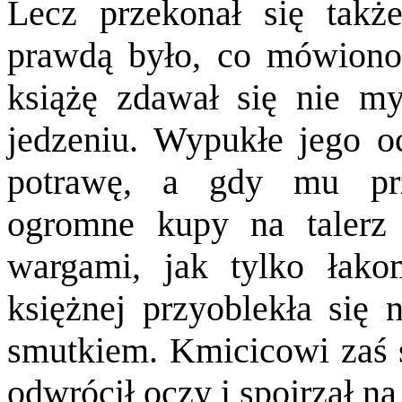
Lecz przekonał się takż
prawdą było, co mówiono
książę zdawał się nie my
jedzeniu. Wypukłe jego oc
potrawę, a gdy mu prz
ogromne kupy na talerz 
wargami, jak tylko łak
księżnej przyoblekła się
smutkiem. Kmicicowi zaś st
odwrócił oczy i spojrzał 