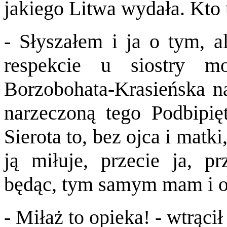
jakiego Litwa wydała. Kto 
- Słyszałem i ja o tym, a
respekcie u siostry m
Borzobohata-Krasieńska na
narzeczoną tego Podbipięt
Sierota to, bez ojca i matki
ją miłuje, przecie ja, p
będąc, tym samym mam i o
- Miłaż to opieka! - wtrąci