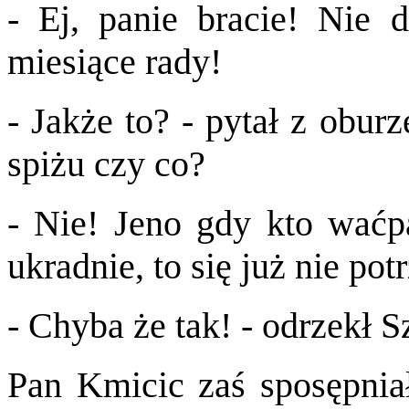
- Ej, panie bracie! Nie 
miesiące rady!
- Jakże to? - pytał z obur
spiżu czy co?
- Nie! Jeno gdy kto waćpa
ukradnie, to się już nie pot
- Chyba że tak! - odrzekł S
Pan Kmicic zaś sposępnia