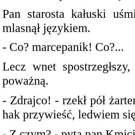
Pan starosta kałuski uśm
mlasnął językiem.
- Co? marcepanik! Co?...
Lecz wnet spostrzegłszy, 
poważną.
- Zdrajco! - rzekł pół żart
hak przywieść, ledwiem się
- Z czym? - pyta pan Kmici