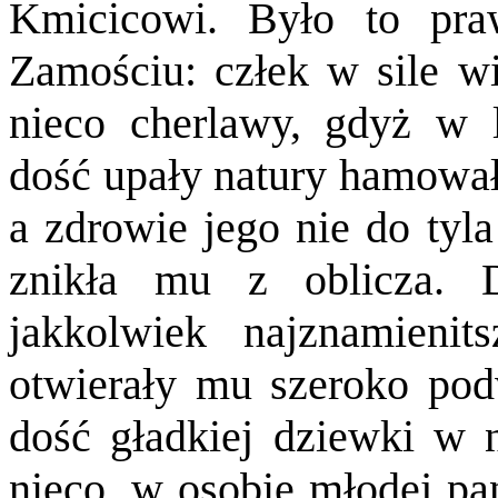
Kmicicowi. Było to pr
Zamościu: człek w sile wi
nieco cherlawy, gdyż w l
dość upały natury hamował.
a zdrowie jego nie do tyl
znikła mu z oblicza. D
jakkolwiek najznamieni
otwierały mu szeroko pod
dość gładkiej dziewki w n
nieco, w osobie młodej pan