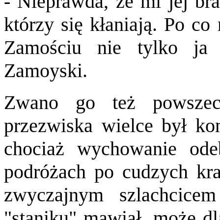
- Nieprawda, że mi jej br
którzy się kłaniają. Po c
Zamościu nie tylko ja
Zamoyski.
Zwano go też powszec
przezwiska wielce był kon
chociaż wychowanie ode
podróżach po cudzych kra
zwyczajnym szlachcice
"staniku" mawiał, może dla