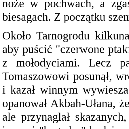
noże w pochwach, a zgas
biesagach. Z początku szem
Około Tarnogrodu kilkuna
aby puścić "czerwone pta
z mołodyciami. Lecz p
Tomaszowowi posunął, wró
i kazał winnym wywieszać
opanował Akbah-Ułana, że t
ale przynaglał skazanych,