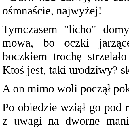
ośmnaście, najwyżej!
Tymczasem "licho" domyś
mowa, bo oczki jarząc
boczkiem trochę strzelało
Ktoś jest, taki urodziwy? s
A on mimo woli począł pok
Po obiedzie wziął go pod r
z uwagi na dworne manie