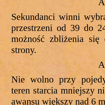
A
Sekundanci winni wybra
przestrzeni od 39 do 
możność zbliżenia się
strony.
A
Nie wolno przy pojed
teren starcia mniejszy n
awansu większy nad 6 m.