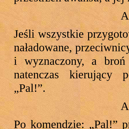
A
Jeśli wszystkie przygot
naładowane, przeciwnicy
i wyznaczony, a bro
natenczas kierujący 
„Pal!”.
A
Po komendzie: „Pal!” p