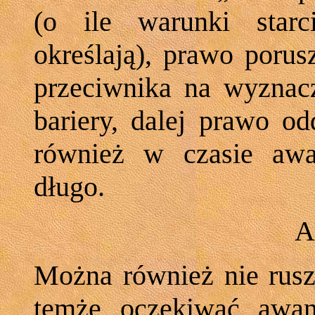
(o ile warunki starc
określają), prawo porus
przeciwnika na wyznacz
bariery, dalej prawo od
również w czasie awa
długo.
A
Można również nie rusza
temże oczekiwać awan