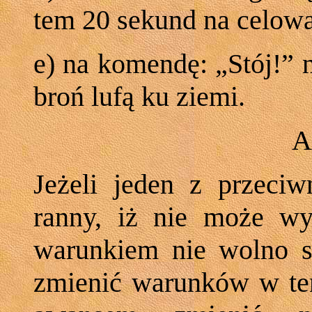
tem 20 sekund na celowa
e) na komendę: „Stój!” 
broń lufą ku ziemi.
A
Jeżeli jeden z przeci
ranny, iż nie może w
warunkiem nie wolno s
zmienić warunków w ten