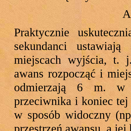
A
Praktycznie uskuteczn
sekundanci ustawiają
miejscach wyjścia, t. 
awans rozpocząć i miejs
odmierzają 6 m. w l
przeciwnika i koniec te
w sposób widoczny (np. 
przestrzeń awansu, a jej 