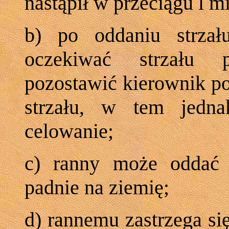
nastąpił w przeciągu l 
b) po oddaniu strzał
oczekiwać strzału 
pozostawić kierownik po
strzału, w tem jedn
celowanie;
c) ranny może oddać 
padnie na ziemię;
d) rannemu zastrzega si