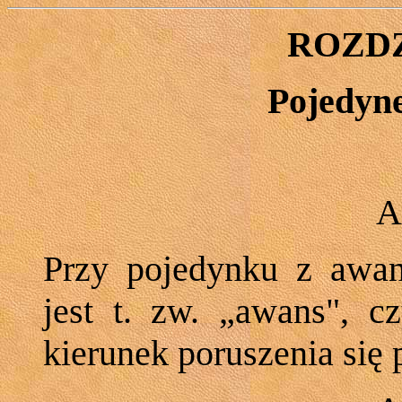
ROZDZ
Pojedyn
A
Przy pojedynku z awan
jest t. zw. „awans", c
kierunek poruszenia się 