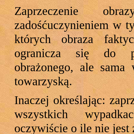
Zaprzeczenie obra
zadośćuczynieniem w t
których obraza faktyc
ogranicza się do po
obrażonego, ale sama w
towarzyską.
Inaczej określając: zap
wszystkich wypadka
oczywiście o ile nie jes