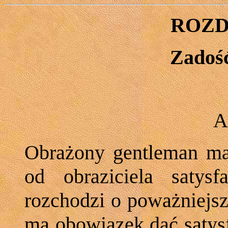
ROZDZ
Zadość
A
Obrażony gentleman ma
od obraziciela satys
rozchodzi o poważniejs
ma obowiązek dać satys