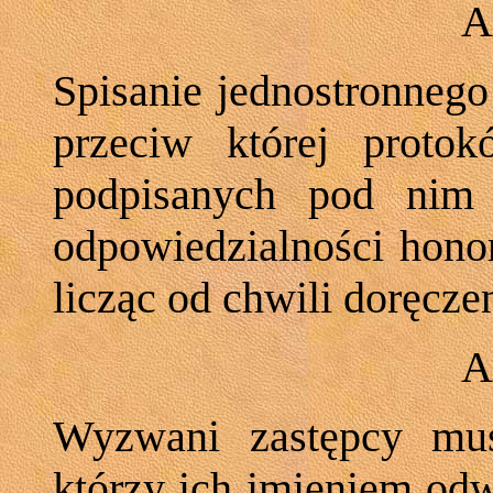
A
Spisanie jednostronnego
przeciw której proto
podpisanych pod nim
odpowiedzialności hono
licząc od chwili doręczen
A
Wyzwani zastępcy mu
którzy ich imieniem odw