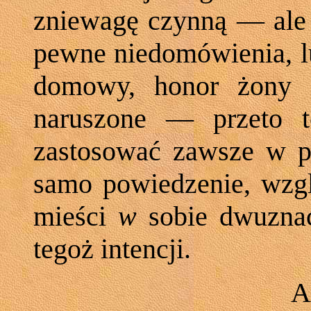
zniewagę czynną — ale 
pewne niedomówienia, lu
domowy, honor żony i 
naruszone — przeto te
zastosować zawsze w p
samo powiedzenie, wzgl
mieści
w
sobie dwuznac
tegoż intencji.
A