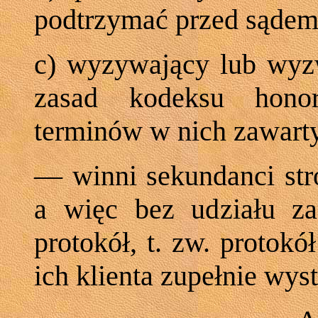
podtrzymać przed sąde
c) wyzywający lub wyz
zasad kodeksu honor
terminów w nich zawar
— winni sekundanci stro
a więc bez udziału za
protokół, t. zw. protokó
ich klienta zupełnie wys