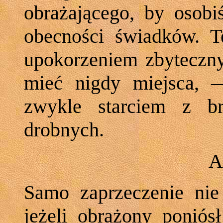
obrażającego, by osobi
obecności świadków. T
upokorzeniem zbyteczn
mieć nigdy miejsca, 
zwykle starciem z b
drobnych.
A
Samo zaprzeczenie nie
jeżeli obrażony poniós