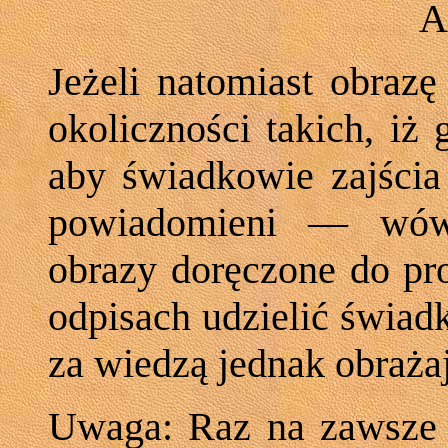
A
Jeżeli natomiast obrazę
okoliczności takich, i
aby świadkowie zajścia 
powiadomieni — wówc
obrazy doręczone do pro
odpisach udzielić świa
za wiedzą jednak obraża
Uwaga: Raz na zawsze n