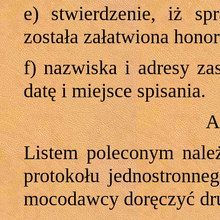
e) stwierdzenie, iż sp
została załatwiona hono
f) nazwiska i adresy za
datę i miejsce spisania.
A
Listem poleconym należ
protokołu jednostronne
mocodawcy doręczyć dru