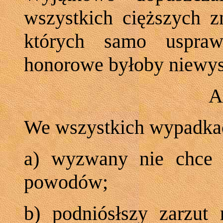
wszystkich cięższych 
których samo usprawi
honorowe byłoby niewys
A
We wszystkich wypadkac
a) wyzwany nie chce d
powodów;
b) podniósłszy zarzut