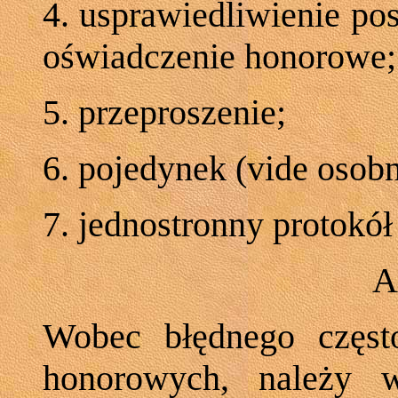
4. usprawiedliwienie po
oświadczenie honorowe;
5. przeproszenie;
6. pojedynek (vide osob
7. jednostronny protokó
A
Wobec błędnego częs
honorowych, należy w