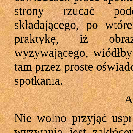
strony rzucać pode
składającego, po wtó
praktykę, iż obraz
wyzywającego, wiódłby
tam przez proste oświad
spotkania.
A
Nie wolno przyjąć uspr
wyzwania jest zakłóce