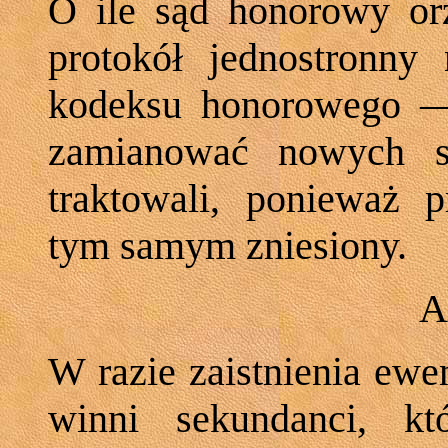
O ile sąd honorowy orz
protokół jednostronny
kodeksu honorowego — 
zamianować nowych se
traktowali, ponieważ p
tym samym zniesiony.
A
W razie zaistnienia ewen
winni sekundanci, któ