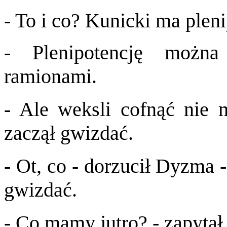
- To i co? Kunicki ma plen
- Plenipotencję możn
ramionami.
- Ale weksli cofnąć nie m
zaczął gwizdać.
- Ot, co - dorzucił Dyzma 
gwizdać.
- Co mamy jutro? - zapyta