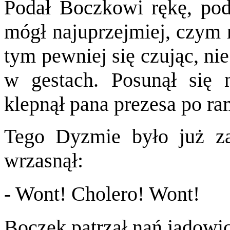
Podał Boczkowi rękę, pods
mógł najuprzejmiej, czym 
tym pewniej się czując, ni
w gestach. Posunął się n
klepnął pana prezesa po ra
Tego Dyzmie było już za
wrzasnął:
- Wont! Cholero! Wont!
Boczek patrzał nań jadowici