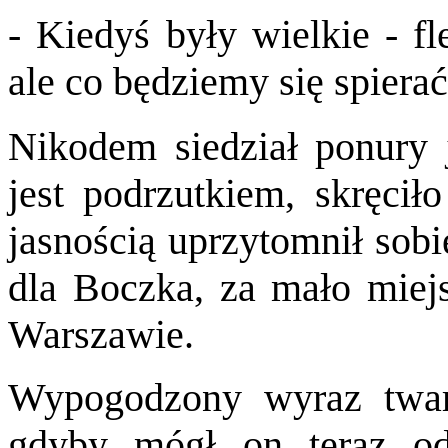
- Kiedyś były wielkie - f
ale co będziemy się spierać
Nikodem siedział ponury 
jest podrzutkiem, skręcił
jasnością uprzytomnił sobi
dla Boczka, za mało miej
Warszawie.
Wypogodzony wyraz twar
gdyby mógł on teraz o