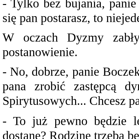
- Tylko bez bujania, panie
się pan postarasz, to niejed
W oczach Dyzmy zabłys
postanowienie.
- No, dobrze, panie Boczek
pana zrobić zastępcą d
Spirytusowych... Chcesz p
- To już pewno będzie l
dostanę? Rodzinę trzeba b