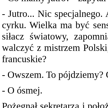
- Jutro... Nic specjalnego
cyrku. Wielka ma być sens
siłacz światowy, zapomn
walczyć z mistrzem Polski,
francuskie?
- Owszem. To pójdziemy? O
- O ósmej.
Pożegnał sekretarza i poło