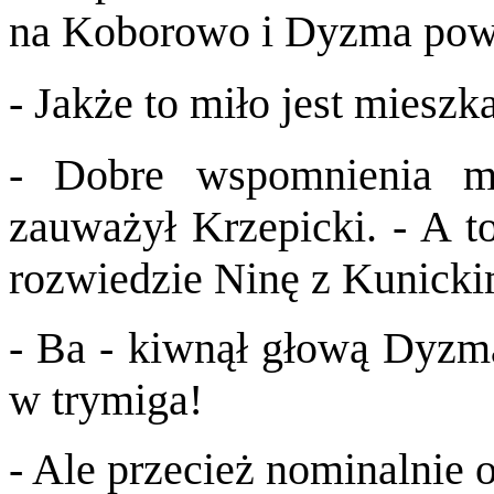
na Koborowo i Dyzma powi
- Jakże to miło jest mieszk
- Dobre wspomnienia 
zauważył Krzepicki. - A t
rozwiedzie Ninę z Kunickim
- Ba - kiwnął głową Dyzma
w trymiga!
- Ale przecież nominalnie o