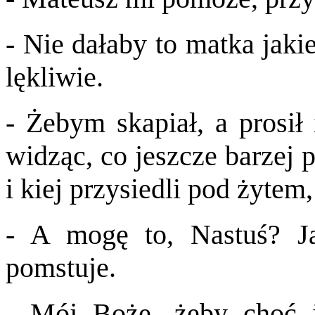
- Nie dałaby to matka jak
lękliwie.
- Żebym skapiał, a prosił 
widząc, co jeszcze barzej 
i kiej przysiedli pod żytem,
- A mogę to, Nastuś? J
pomstuje.
- Mój Boże, żeby choć j