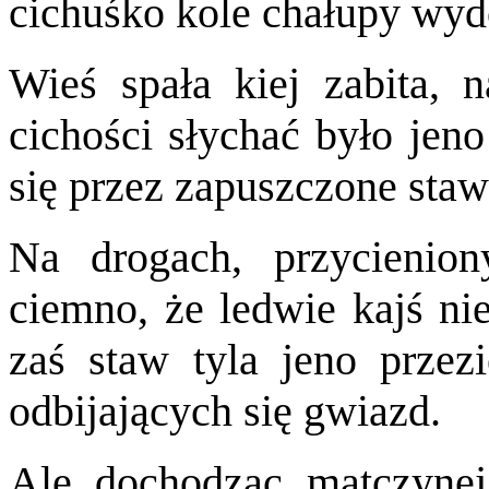
cichuśko kole chałupy wydo
Wieś spała kiej zabita, 
cichości słychać było jeno
się przez zapuszczone staw
Na drogach, przycienion
ciemno, że ledwie kajś nie
zaś staw tyla jeno przez
odbijających się gwiazd.
Ale dochodząc matczynej 