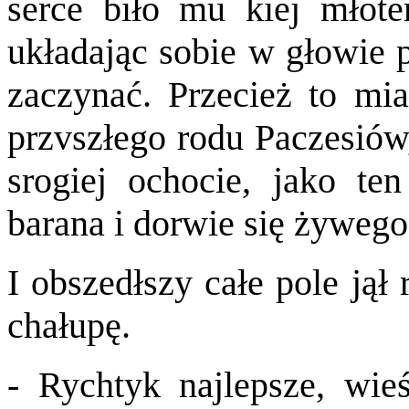
serce biło mu kiej młote
układając sobie w głowie p
zaczynać. Przecież to miał
przvszłego rodu Paczesiów,
srogiej ochocie, jako te
barana i dorwie się żywego
I obszedłszy całe pole jął
chałupę.
- Rychtyk najlepsze, wie