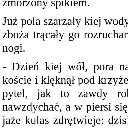
zmorzony śpikiem.
Już pola szarzały kiej wod
zboża trącały go rozrucha
nogi.
- Dzień kiej wół, pora na
koście i klęknął pod krzyże
pytel, jak to zawdy ro
nawzdychać, a w piersi się
jaże kulas zdrętwieje: dzi