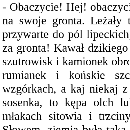
- Obaczycie! Hej! obaczyci
na swoje gronta. Leżały
przywarte do pól lipeckich
za gronta! Kawał dzikiego 
szutrowisk i kamionek obro
rumianek i końskie szc
wzgórkach, a kaj niekaj z
sosenka, to kępa olch l
młakach sitowia i trzcin
Słowem, ziemia była taka, 