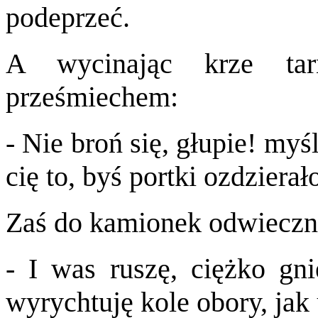
podeprzeć.
A wycinając krze tar
prześmiechem:
- Nie broń się, głupie! myś
cię to, byś portki ozdzierał
Zaś do kamionek odwieczn
- I was ruszę, ciężko gn
wyrychtuję kole obory, ja