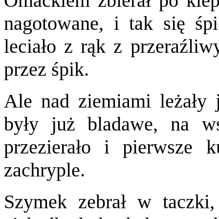
Omackiem zbierał po klepi
nagotowane, i tak się śp
leciało z rąk z przeraźli
przez śpik.
Ale nad ziemiami leżały 
były już bladawe, na ws
przezierało i pierwsze k
zachryple.
Szymek zebrał w taczki, 