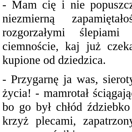
- Mam cię i nie popuszcz
niezmierną zapamięta
rozgorzałymi ślepiam
ciemnoście, kaj już cze
kupione od dziedzica.
- Przygarnę ja was, sierot
życia! - mamrotał ściągaj
bo go był chłód ździebko
krzyż plecami, zapatrzon