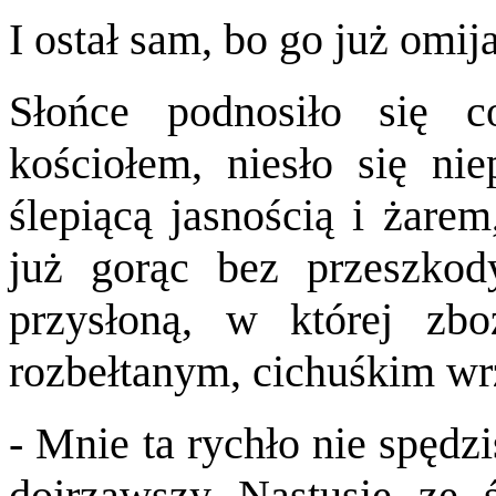
I ostał sam, bo go już omija
Słońce podnosiło się c
kościołem, niesło się ni
ślepiącą jasnością i żarem
już gorąc bez przeszkod
przysłoną, w której zb
rozbełtanym, cichuśkim wr
- Mnie ta rychło nie spędzi
dojrzawszy Nastusię ze 