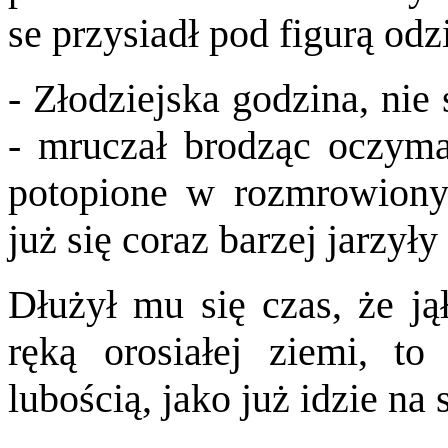
se przysiadł pod figurą odz
- Złodziejska godzina, nie
- mruczał brodząc oczyma 
potopione w rozmrowionyc
już się coraz barzej jarzyły
Dłużył mu się czas, że jął
ręką orosiałej ziemi, t
lubością, jako już idzie na