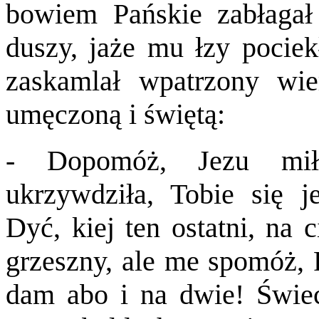
bowiem Pańskie zabłagał 
duszy, jaże mu łzy pociek
zaskamlał wpatrzony wi
umęczoną i świętą:
- Dopomóż, Jezu mił
ukrzywdziła, Tobie się 
Dyć, kiej ten ostatni, na 
grzeszny, ale me spomóż, P
dam abo i na dwie! Świec 