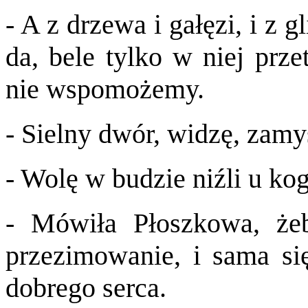
- A z drzewa i gałęzi, i z gl
da, bele tylko w niej prze
nie wspomożemy.
- Sielny dwór, widzę, zamyś
- Wolę w budzie niźli u k
- Mówiła Płoszkowa, że
przezimowanie, i sama si
dobrego serca.