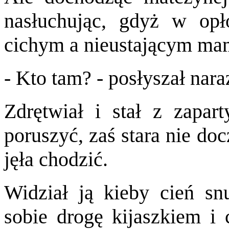
nasłuchując, gdyż w opł
cichym a nieustającym ma
- Kto tam? - posłyszał nara
Zdrętwiał i stał z zapar
poruszyć, zaś stara nie d
jęła chodzić.
Widział ją kieby cień sn
sobie drogę kijaszkiem i