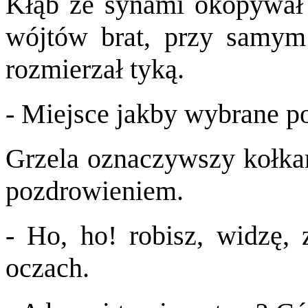
Kłąb ze synami okopywał 
wójtów brat, przy samym
rozmierzał tyką.
- Miejsce jakby wybrane p
Grzela oznaczywszy kołka
pozdrowieniem.
- Ho, ho! robisz, widzę, 
oczach.