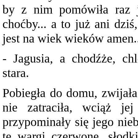
by z nim pomówiła raz j
choćby... a to już ani dzi
jest na wiek wieków amen..
- Jagusia, a chodźże, chl
stara.
Pobiegła do domu, zwijała 
nie zatraciła, wciąż j
przypominały się jego niebi
te wargi czerwone, słodk