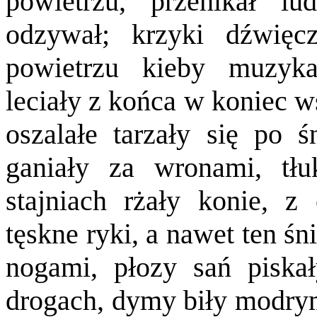
powietrzu, przenikał l
odzywał; krzyki dźwię
powietrzu kieby muzyka
leciały z końca w koniec ws
oszalałe tarzały się po ś
ganiały za wronami, tł
stajniach rżały konie, z
tęskne ryki, a nawet ten śn
nogami, płozy sań piska
drogach, dymy biły modrym