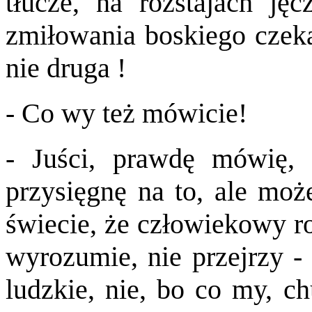
tłucze, na rozstajach ję
zmiłowania boskiego czeka
nie druga !
- Co wy też mówicie!
- Juści, prawdę mówię, 
przysięgnę na to, ale moż
świecie, że człowiekowy ro
wyrozumie, nie przejrzy - 
ludzkie, nie, bo co my, c