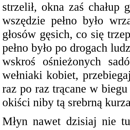
strzelił, okna zaś chałup 
wszędzie pełno było wrza
głosów gęsich, co się trze
pełno było po drogach ludz
wskroś ośnieżonych sadó
wełniaki kobiet, przebiega
raz po raz trącane w biegu
okiści niby tą srebrną kurz
Młyn nawet dzisiaj nie tur