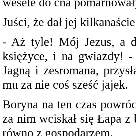
wesele do cna pomarnował
Juści, że dał jej kilkanaści
- Aż tyle! Mój Jezus, a d
księżyce, i na gwiazdy! -
Jagną i zesromana, przysł
mu za nie coś sześć jajek.
Boryna na ten czas powróci
za nim wciskał się Łapa z 
równo z gospodarzem.