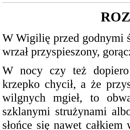
ROZ
W Wigilię przed godnymi ś
wrzał przyspieszony, gorą
W nocy czy też dopier
krzepko chycił, a że przy
wilgnych mgieł, to obwa
szklanymi strużynami alb
słońce się nawet całkiem 