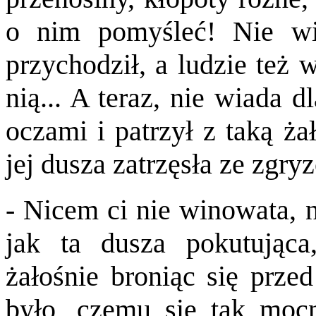
o nim pomyśleć! Nie wi
przychodził, a ludzie też
nią... A teraz, nie wiada d
oczami i patrzył z taką ża
jej dusza zatrzęsła ze zgryz
- Nicem ci nie winowata, n
jak ta dusza pokutująca
żałośnie broniąc się prze
było, czemu się tak moc