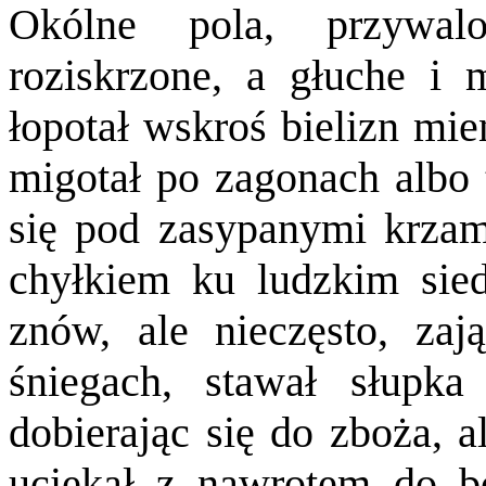
Okólne pola, przywalo
roziskrzone, a głuche i 
łopotał wskroś bielizn mie
migotał po zagonach albo 
się pod zasypanymi krzami
chyłkiem ku ludzkim sied
znów, ale nieczęsto, zają
śniegach, stawał słupka
dobierając się do zboża, 
uciekał z nawrotem do b