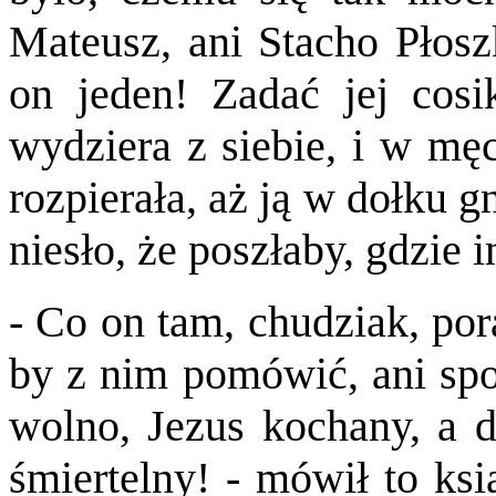
Mateusz, ani Stacho Płoszk
on jeden! Zadać jej cosik
wydziera z siebie, i w męc
rozpierała, aż ją w dołku g
niesło, że poszłaby, gdzie i
- Co on tam, chudziak, por
by z nim pomówić, ani spos
wolno, Jezus kochany, a d
śmiertelny! - mówił to ksi