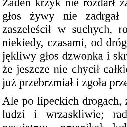
Żaden krzyk nie rozdarł z
głos żywy nie zadrgał 
zaszeleścił w suchych, r
niekiedy, czasami, od dróg
jękliwy głos dzwonka i skrz
że jeszcze nie chycił całk
już przebrzmiał i zgoła pr
Ale po lipeckich drogach, 
ludzi i wrzaskliwie; ra