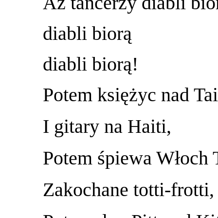
Aż tancerzy diabli bio
diabli biorą
diabli biorą!
Potem księżyc nad Tai
I gitary na Haiti,
Potem śpiewa Włoch T
Zakochane totti-frotti,