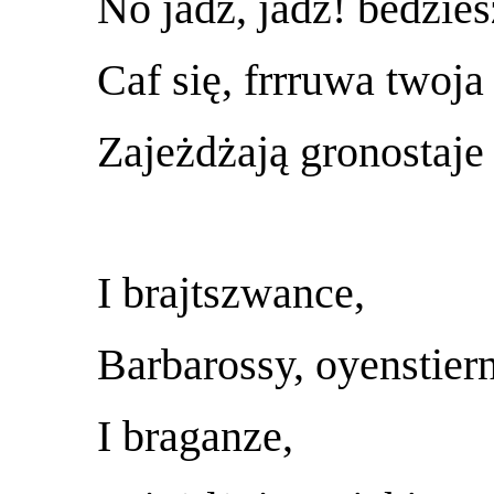
No jadź, jadź! bedzies
Caf się, frrruwa twoja
Zajeżdżają gronostaje
I brajtszwance,
Barbarossy, oyenstier
I braganze,