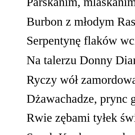
Parskanim, mlaskanim
Burbon z młodym Ra
Serpentynę flaków wc
Na talerzu Donny Dia
Ryczy wół zamordowa
Dżawachadze, prync g
Rwie zębami tyłek świ