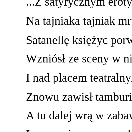
...Z satyrycznym ero
Na tajniaka tajniak mr
Satanellę księżyc porw
Wzniósł ze sceny w ni
I nad placem teatraln
Znowu zawisł tambur
A tu dalej wrą w zaba