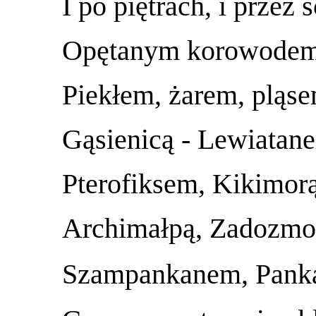
I po piętrach, i przez
Opętanym korowodem
Piekłem, żarem, pląse
Gąsienicą - Lewiatan
Pterofiksem, Kikimorą
Archimałpą, Zadozmo
Szampankanem, Pank