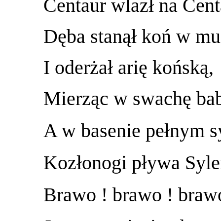
Centaur wlazł na Cent
Dęba stanął koń w m
I oderżał arię końską,
Mierząc w swachę bab
A w basenie pełnym s
Kozłonogi pływa Syle
Brawo ! brawo ! braw