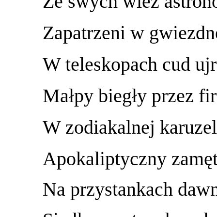
Ze swych wież astro
Zapatrzeni w gwiezdn
W teleskopach cud ujr
Małpy biegły przez fi
W zodiakalnej karuzel
Apokaliptyczny zamęt
Na przystankach dawn