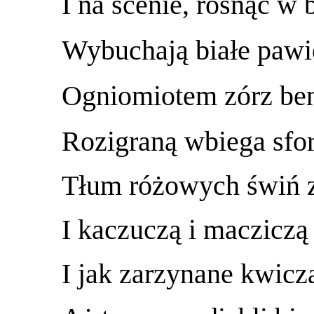
I na scenie, rosnąc w b
Wybuchają białe pawi
Ogniomiotem zórz ben
Rozigraną wbiega sfo
Tłum różowych świń 
I kaczuczą i macziczą
I jak zarzynane kwicz