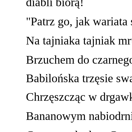
diabli biorą!
"Patrz go, jak wariata 
Na tajniaka tajniak mr
Brzuchem do czarneg
Babilońska trzęsie sw
Chrzęszcząc w drgawk
Bananowym nabiodrn