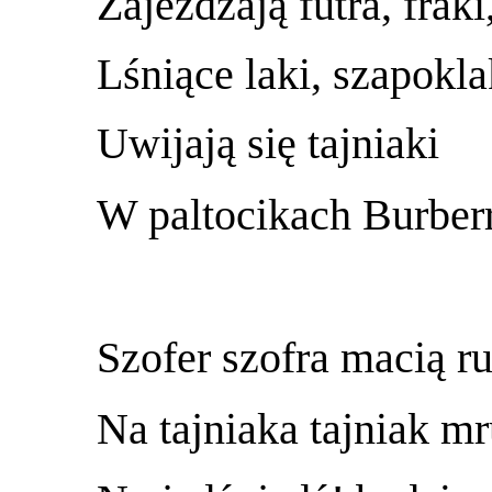
Zajeżdżają futra, fraki
Lśniące laki, szapokla
Uwijają się tajniaki
W paltocikach Burberr
Szofer szofra macią ru
Na tajniaka tajniak mr