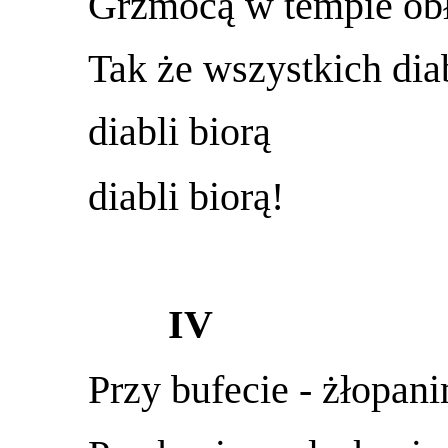
Grzmocą w tempie ob
Tak że wszystkich diab
diabli biorą
diabli biorą!
IV
Przy bufecie - żłopan