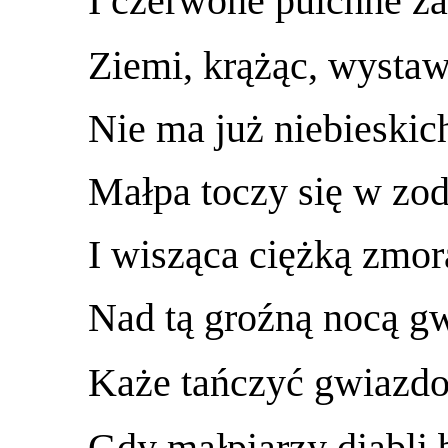
I czerwone pulchne za
Ziemi, krążąc, wystaw
Nie ma już niebieski
Małpa toczy się w zod
I wisząca ciężką zmor
Nad tą groźną nocą g
Każe tańczyć gwiazd
Gdy małpiarzy diabli 