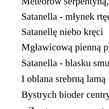
Meteorów serpentyną,
Satanella - młynek rtęc
Satanellę niebo kręci
Mgławicową pienną p
Satanella - blasku sm
I oblana srebrną lamą
Bystrych bioder centr