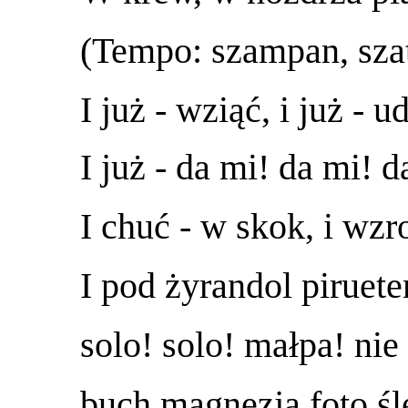
(Tempo: szampan, szat
I już - wziąć, i już - 
I już - da mi! da mi! d
I chuć - w skok, i wzr
I pod żyrandol piruete
solo! solo! małpa! nie 
buch magnezja foto śl