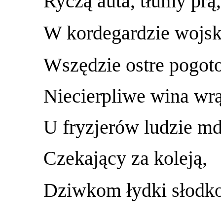
Ryczą auta, tłumy prą,
W kordegardzie wojsk
Wszędzie ostre pogot
Niecierpliwe wina wrą
U fryzjerów ludzie md
Czekający za koleją,
Dziwkom łydki słodko