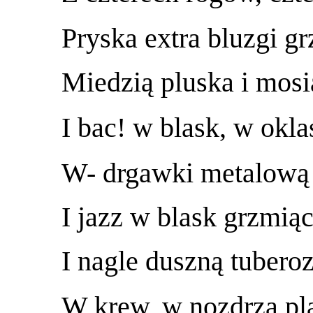
Pryska extra bluzgi g
Miedzią pluska i mos
I bac! w blask, w okla
W- drgawki metalową
I jazz w blask grzmiąc
I nagle duszną tubero
W krew, w nozdrza pl