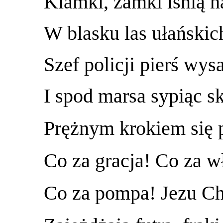
Klamki, zamki lśnią n
W blasku las ułańskich
Szef policji pierś wys
I spod marsa sypiąc sk
Prężnym krokiem się p
Co za gracja! Co za w
Co za pompa! Jezu Chr